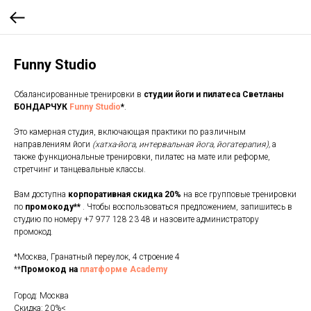
Funny Studio
Cбалансированные тренировки в
студии йоги и пилатеса Светланы
БОНДАРЧУК
Funny Studio
*
.
Это камерная студия, включающая практики по различным
направлениям йоги
(хатха-йога, интервальная йога, йогатерапия),
а
также функциональные тренировки, пилатес на мате или реформе,
стретчинг и танцевальные классы.
Вам доступна
корпоративная скидка 20%
на все групповые тренировки
по
промокоду**
. Чтобы воспользоваться предложением, запишитесь в
студию по номеру +7 977 128 23 48 и назовите администратору
промокод.
*Москва, Гранатный переулок, 4 строение 4
**
Промокод на
платформе Academy
Город: Москва
Скидка: 20%<