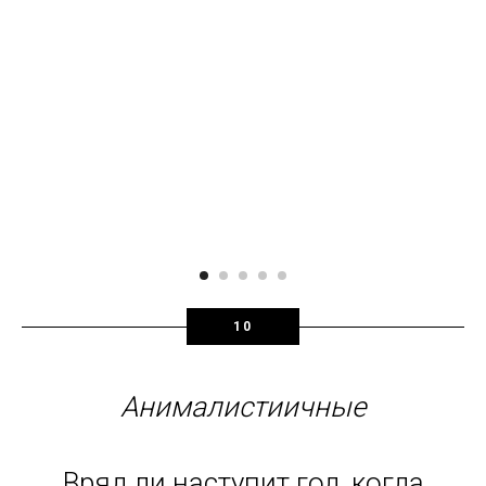
10
Анималистиичные
Вряд ли наступит год, когда